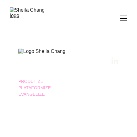
PRODUTIZE
PLATAFORMIZE
EVANGELIZE
© 2024 propriedade intelectual de Sheila Chang.
Quer reproduzir algum conteúdo? 
Entre em 
contato
.