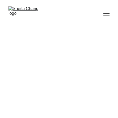
Platform Thinking: a
mentalidade de product
managers de plataforma
Como Product Manager, você já convive com práticas de
design thinking e product thinking. Saiba o é platform
thinking e eleve sua gestão de plataformas e APIs.
Sheila Chang
11/13/2024
2 min read